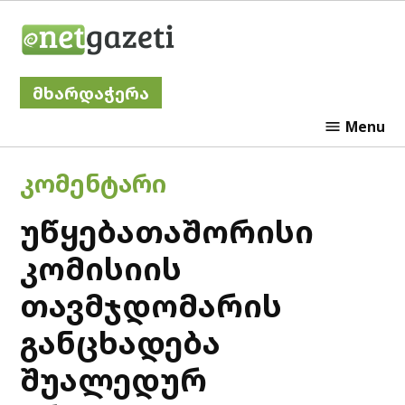
Skip
Netgazeti
to
content
მხარდაჭერა
Menu
POSTED
ᲙᲝᲛᲔᲜᲢᲐᲠᲘ
IN
უწყებათაშორისი
კომისიის
თავმჯდომარის
განცხადება
შუალედურ