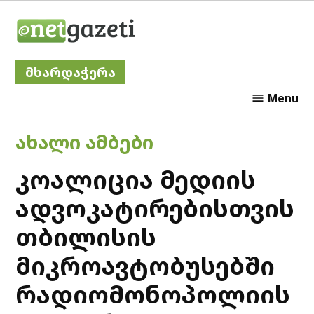
Skip
Netgazeti
to
content
მხარდაჭერა
Menu
POSTED
ᲐᲮᲐᲚᲘ ᲐᲛᲑᲔᲑᲘ
IN
კოალიცია მედიის
ადვოკატირებისთვის
თბილისის
მიკროავტობუსებში
რადიომონოპოლიის