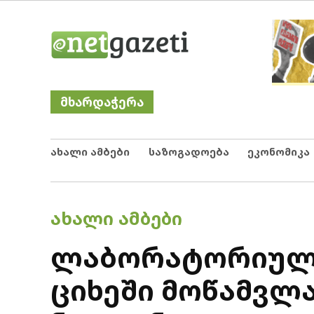
Skip
Netgazeti
ნეტგაზეთი
to
content
მხარდაჭერა
ახალი ამბები
საზოგადოება
ეკონომიკა
POSTED
ᲐᲮᲐᲚᲘ ᲐᲛᲑᲔᲑᲘ
IN
ლაბორატორიულმ
ციხეში მოწამვლ