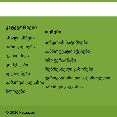
კატეგორიები
თემები
ახალი ამბები
სინდისის პატიმრები
საზოგადოება
საპროტესტო აქციები
ეკონომიკა
ომი უკრაინაში
კომენტარი
რეპრესიული კანონები
ხელოვნება
ევროკავშირი და საქართველო
სამხრეთ კავკასია
სამხრეთ კავკასია
ბლოგები
© 2026 Netgazeti