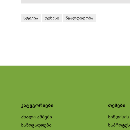
სტიქია
ტეხასი
წყალდიდობა
კატეგორიები
თემები
ახალი ამბები
სინდისის
საზოგადოება
საპროტეს