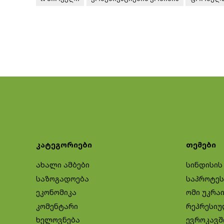
კატეგორიები
თემები
ახალი ამბები
სინდისის
საზოგადოება
საპროტეს
ეკონომიკა
ომი უკრა
კომენტარი
რეპრესიუ
ხელოვნება
ევროკავშ