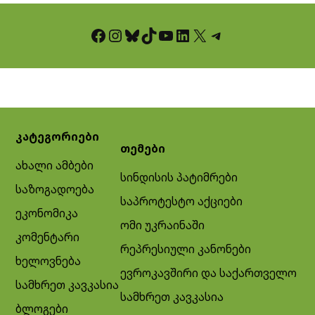
Facebook
Instagram
Bluesky
TikTok
YouTube
LinkedIn
X
Telegram
კატეგორიები
თემები
ახალი ამბები
სინდისის პატიმრები
საზოგადოება
საპროტესტო აქციები
ეკონომიკა
ომი უკრაინაში
კომენტარი
რეპრესიული კანონები
ხელოვნება
ევროკავშირი და საქართველო
სამხრეთ კავკასია
სამხრეთ კავკასია
ბლოგები