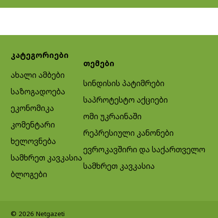
კატეგორიები
თემები
ახალი ამბები
სინდისის პატიმრები
საზოგადოება
საპროტესტო აქციები
ეკონომიკა
ომი უკრაინაში
კომენტარი
რეპრესიული კანონები
ხელოვნება
ევროკავშირი და საქართველო
სამხრეთ კავკასია
სამხრეთ კავკასია
ბლოგები
© 2026 Netgazeti