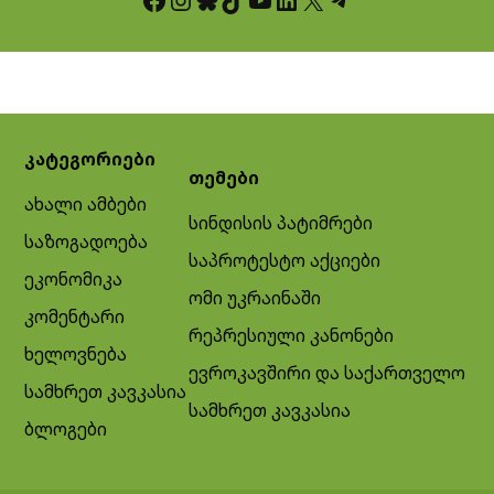
კატეგორიები
თემები
ახალი ამბები
სინდისის პატიმრები
საზოგადოება
საპროტესტო აქციები
ეკონომიკა
ომი უკრაინაში
კომენტარი
რეპრესიული კანონები
ხელოვნება
ევროკავშირი და საქართველო
სამხრეთ კავკასია
სამხრეთ კავკასია
ბლოგები