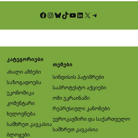
Facebook
Instagram
Bluesky
TikTok
YouTube
LinkedIn
X
Telegram
კატეგორიები
თემები
ახალი ამბები
სინდისის პატიმრები
საზოგადოება
საპროტესტო აქციები
ეკონომიკა
ომი უკრაინაში
კომენტარი
რეპრესიული კანონები
ხელოვნება
ევროკავშირი და საქართველო
სამხრეთ კავკასია
სამხრეთ კავკასია
ბლოგები