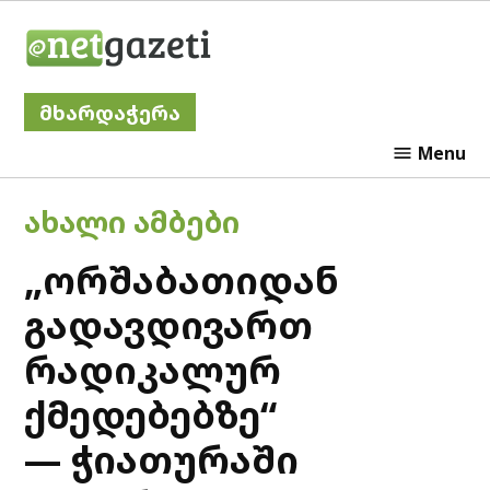
Skip
Netgazeti
to
content
მხარდაჭერა
Menu
POSTED
ᲐᲮᲐᲚᲘ ᲐᲛᲑᲔᲑᲘ
IN
„ორშაბათიდან
გადავდივართ
რადიკალურ
ქმედებებზე“
— ჭიათურაში