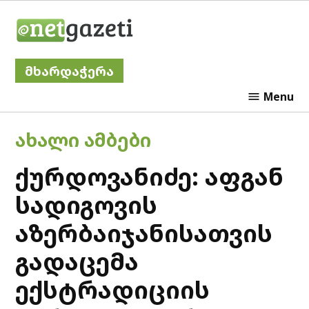
Skip
Netgazeti
to
content
მხარდაჭერა
Menu
POSTED
ᲐᲮᲐᲚᲘ ᲐᲛᲑᲔᲑᲘ
IN
ქურდოვანიძე: აფგან
სადიგოვის
აზერბაიჯანისათვის
გადაცემა
ექსტრადიციის