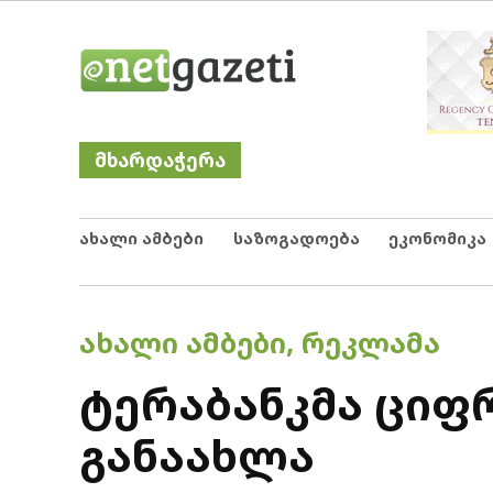
Skip
Netgazeti
ნეტგაზეთი
to
content
მხარდაჭერა
ახალი ამბები
საზოგადოება
ეკონომიკა
POSTED
ᲐᲮᲐᲚᲘ ᲐᲛᲑᲔᲑᲘ
,
ᲠᲔᲙᲚᲐᲛᲐ
IN
ტერაბანკმა ციფ
განაახლა