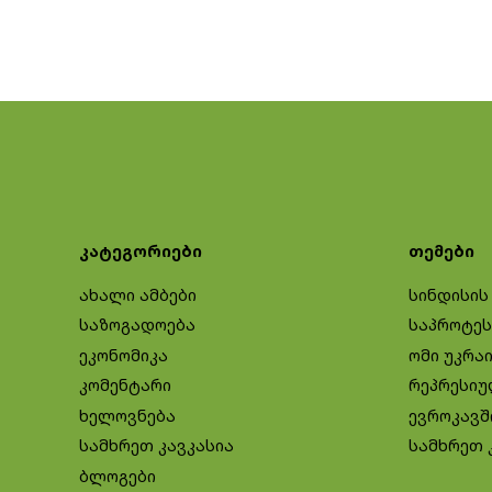
კატეგორიები
თემები
ახალი ამბები
სინდისის
საზოგადოება
საპროტეს
ეკონომიკა
ომი უკრა
კომენტარი
რეპრესიუ
ხელოვნება
ევროკავშ
სამხრეთ კავკასია
სამხრეთ 
ბლოგები