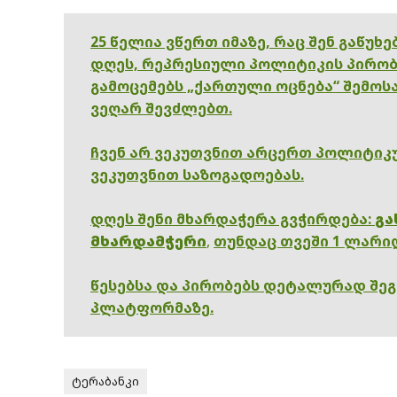
25 წელია ვწერთ იმაზე, რაც შენ გაწუხ
დღეს, რეპრესიული პოლიტიკის პირობ
გამოცემებს „ქართული ოცნება“ შემოსა
ვეღარ შევძლებთ.
ჩვენ არ ვეკუთვნით არცერთ პოლიტიკუ
ვეკუთვნით საზოგადოებას.
დღეს შენი მხარდაჭერა გვჭირდება:
გა
მხარდამჭერი
,
თუნდაც თვეში 1 ლარი
წესებსა და პირობებს დეტალურად შე
პლატფორმაზე.
ტერაბანკი