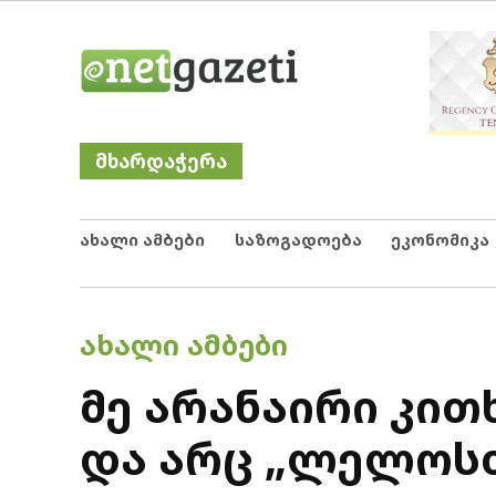
Skip
Netgazeti
ნეტგაზეთი
to
content
მხარდაჭერა
ახალი ამბები
საზოგადოება
ეკონომიკა
POSTED
ᲐᲮᲐᲚᲘ ᲐᲛᲑᲔᲑᲘ
IN
მე არანაირი კით
და არც „ლელოსთ