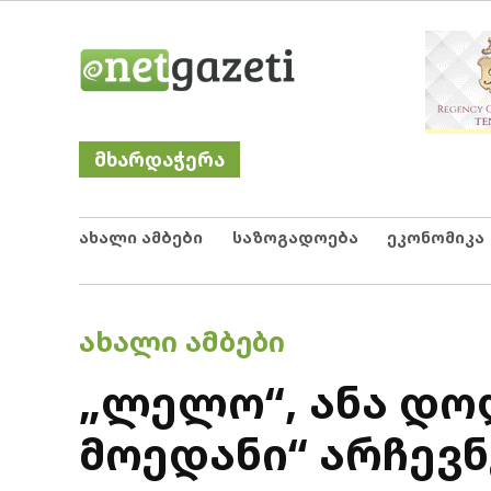
Skip
Netgazeti
ნეტგაზეთი
to
content
მხარდაჭერა
ახალი ამბები
საზოგადოება
ეკონომიკა
POSTED
ᲐᲮᲐᲚᲘ ᲐᲛᲑᲔᲑᲘ
IN
„ლელო“, ანა დო
მოედანი“ არჩევ