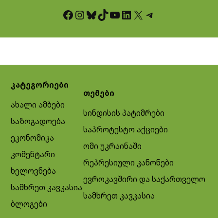
Facebook
Instagram
Bluesky
TikTok
YouTube
LinkedIn
X
Telegram
კატეგორიები
თემები
ახალი ამბები
სინდისის პატიმრები
საზოგადოება
საპროტესტო აქციები
ეკონომიკა
ომი უკრაინაში
კომენტარი
რეპრესიული კანონები
ხელოვნება
ევროკავშირი და საქართველო
სამხრეთ კავკასია
სამხრეთ კავკასია
ბლოგები