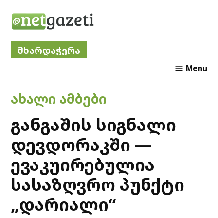
Skip
Netgazeti
to
content
მხარდაჭერა
Menu
POSTED
ᲐᲮᲐᲚᲘ ᲐᲛᲑᲔᲑᲘ
IN
განგაშის სიგნალი
დევდორაკში —
ევაკუირებულია
სასაზღვრო პუნქტი
„დარიალი“