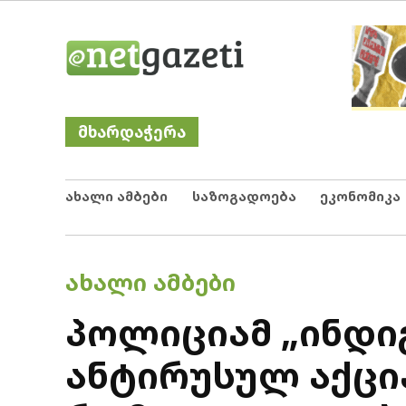
Skip
Netgazeti
ნეტგაზეთი
to
content
მხარდაჭერა
ახალი ამბები
საზოგადოება
ეკონომიკა
POSTED
ᲐᲮᲐᲚᲘ ᲐᲛᲑᲔᲑᲘ
IN
პოლიციამ „ინდი
ანტირუსულ აქცია