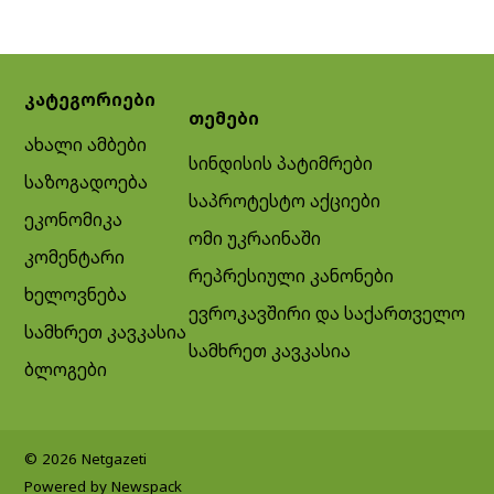
კატეგორიები
თემები
ახალი ამბები
სინდისის პატიმრები
საზოგადოება
საპროტესტო აქციები
ეკონომიკა
ომი უკრაინაში
კომენტარი
რეპრესიული კანონები
ხელოვნება
ევროკავშირი და საქართველო
სამხრეთ კავკასია
სამხრეთ კავკასია
ბლოგები
© 2026 Netgazeti
Powered by Newspack