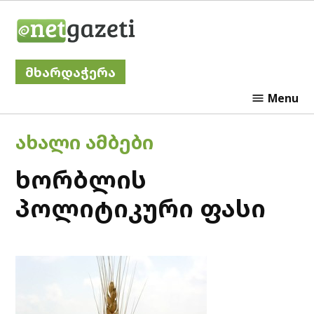
Skip
Netgazeti
to
content
მხარდაჭერა
Menu
POSTED
ᲐᲮᲐᲚᲘ ᲐᲛᲑᲔᲑᲘ
IN
ხორბლის
პოლიტიკური ფასი