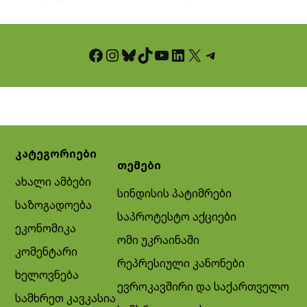
Facebook
Instagram
Bluesky
TikTok
YouTube
LinkedIn
X
Telegram
კატეგორიები
თემები
ახალი ამბები
სინდისის პატიმრები
საზოგადოება
საპროტესტო აქციები
ეკონომიკა
ომი უკრაინაში
კომენტარი
რეპრესიული კანონები
ხელოვნება
ევროკავშირი და საქართველო
სამხრეთ კავკასია