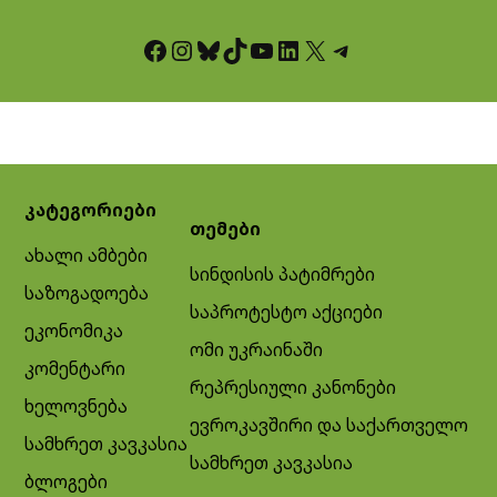
Facebook
Instagram
Bluesky
TikTok
YouTube
LinkedIn
X
Telegram
კატეგორიები
თემები
ახალი ამბები
სინდისის პატიმრები
საზოგადოება
საპროტესტო აქციები
ეკონომიკა
ომი უკრაინაში
კომენტარი
რეპრესიული კანონები
ხელოვნება
ევროკავშირი და საქართველო
სამხრეთ კავკასია
სამხრეთ კავკასია
ბლოგები