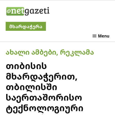
Skip
Netgazeti
to
content
მხარდაჭერა
Menu
POSTED
ᲐᲮᲐᲚᲘ ᲐᲛᲑᲔᲑᲘ
,
ᲠᲔᲙᲚᲐᲛᲐ
IN
თიბისის
მხარდაჭერით,
თბილისში
საერთაშორისო
ტექნოლოგიური