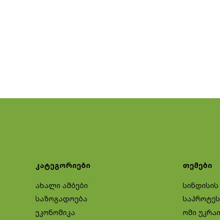
კატეგორიები
თემები
ახალი ამბები
სინდისის
საზოგადოება
საპროტეს
ეკონომიკა
ომი უკრა