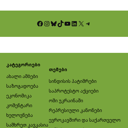
Facebook
Instagram
Bluesky
TikTok
YouTube
LinkedIn
X
Telegram
კატეგორიები
თემები
ახალი ამბები
სინდისის პატიმრები
საზოგადოება
საპროტესტო აქციები
ეკონომიკა
ომი უკრაინაში
კომენტარი
რეპრესიული კანონები
ხელოვნება
ევროკავშირი და საქართველო
სამხრეთ კავკასია