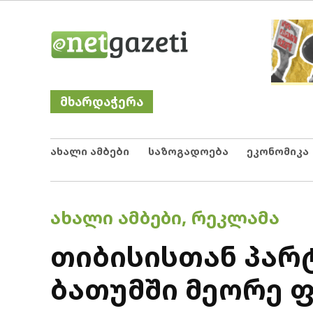
Skip
Netgazeti
ნეტგაზეთი
to
content
მხარდაჭერა
ახალი ამბები
საზოგადოება
ეკონომიკა
POSTED
ᲐᲮᲐᲚᲘ ᲐᲛᲑᲔᲑᲘ
,
ᲠᲔᲙᲚᲐᲛᲐ
IN
თიბისისთან პარ
ბათუმში მეორე 