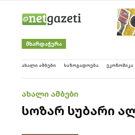
Skip
Netgazeti
ნეტგაზეთი
to
content
მხარდაჭერა
ახალი ამბები
საზოგადოება
ეკონომიკა
POSTED
ᲐᲮᲐᲚᲘ ᲐᲛᲑᲔᲑᲘ
IN
სოზარ სუბარი ა