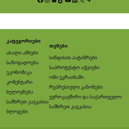
კატეგორიები
თემები
ახალი ამბები
სინდისის პატიმრები
საზოგადოება
საპროტესტო აქციები
ეკონომიკა
ომი უკრაინაში
კომენტარი
რეპრესიული კანონები
ხელოვნება
ევროკავშირი და საქართველო
სამხრეთ კავკასია
სამხრეთ კავკასია
ბლოგები