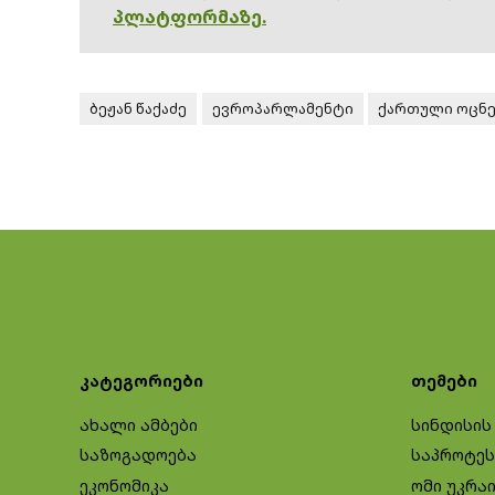
პლატფორმაზე.
ბეჟან წაქაძე
ევროპარლამენტი
ქართული ოცნე
კატეგორიები
თემები
ახალი ამბები
სინდისის
საზოგადოება
საპროტეს
ეკონომიკა
ომი უკრა