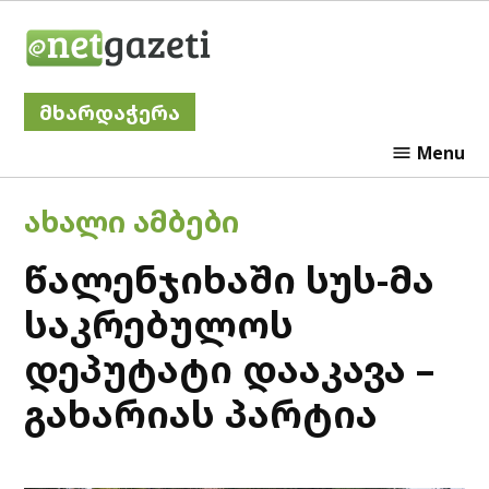
Skip
Netgazeti
to
content
მხარდაჭერა
Menu
POSTED
ᲐᲮᲐᲚᲘ ᲐᲛᲑᲔᲑᲘ
IN
წალენჯიხაში სუს-მა
საკრებულოს
დეპუტატი დააკავა –
გახარიას პარტია