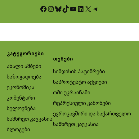
Facebook
Instagram
Bluesky
TikTok
YouTube
LinkedIn
X
Telegram
კატეგორიები
თემები
ახალი ამბები
სინდისის პატიმრები
საზოგადოება
საპროტესტო აქციები
ეკონომიკა
ომი უკრაინაში
კომენტარი
რეპრესიული კანონები
ხელოვნება
ევროკავშირი და საქართველო
სამხრეთ კავკასია
სამხრეთ კავკასია
ბლოგები