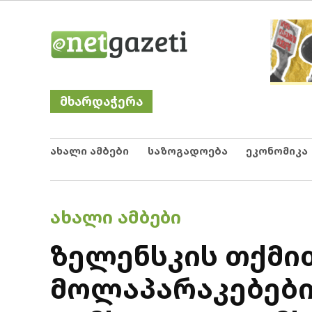
Skip
Netgazeti
ნეტგაზეთი
to
content
მხარდაჭერა
ახალი ამბები
საზოგადოება
ეკონომიკა
POSTED
ᲐᲮᲐᲚᲘ ᲐᲛᲑᲔᲑᲘ
IN
ზელენსკის თქმი
მოლაპარაკებები