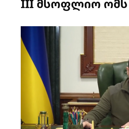
III მსოფლიო ომს