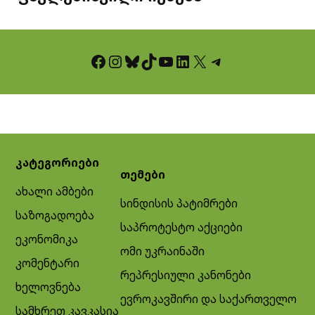
Facebook
Instagram
Bluesky
TikTok
YouTube
LinkedIn
X
Telegram
კატეგორიები
თემები
ახალი ამბები
სინდისის პატიმრები
საზოგადოება
საპროტესტო აქციები
ეკონომიკა
ომი უკრაინაში
კომენტარი
რეპრესიული კანონები
ხელოვნება
ევროკავშირი და საქართველო
სამხრეთ კავკასია