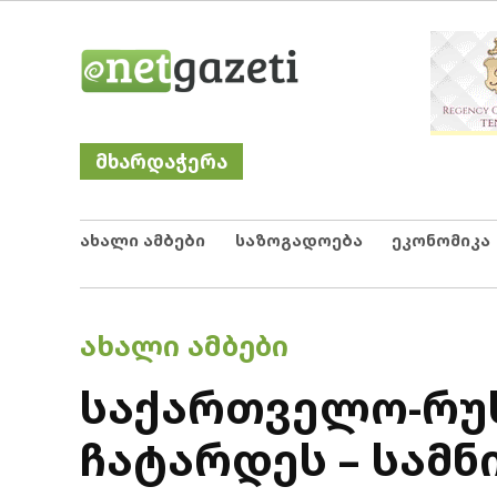
Skip
Netgazeti
ნეტგაზეთი
to
content
მხარდაჭერა
ახალი ამბები
საზოგადოება
ეკონომიკა
POSTED
ᲐᲮᲐᲚᲘ ᲐᲛᲑᲔᲑᲘ
IN
საქართველო-რუს
ჩატარდეს – სამნ