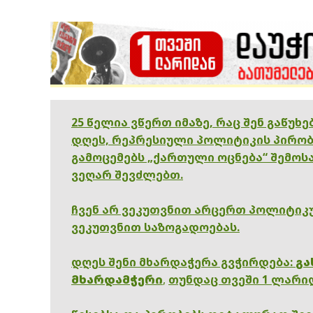
25 წელია ვწერთ იმაზე, რაც შენ გაწუხ
დღეს, რეპრესიული პოლიტიკის პირობ
გამოცემებს „ქართული ოცნება“ შემოსა
ვეღარ შევძლებთ.
ჩვენ არ ვეკუთვნით არცერთ პოლიტიკუ
ვეკუთვნით საზოგადოებას.
დღეს შენი მხარდაჭერა გვჭირდება:
გა
მხარდამჭერი
,
თუნდაც თვეში 1 ლარი