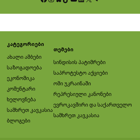
კატეგორიები
თემები
ახალი ამბები
სინდისის პატიმრები
საზოგადოება
საპროტესტო აქციები
ეკონომიკა
ომი უკრაინაში
კომენტარი
რეპრესიული კანონები
ხელოვნება
ევროკავშირი და საქართველო
სამხრეთ კავკასია
სამხრეთ კავკასია
ბლოგები