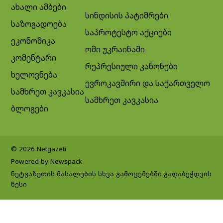
ახალი ამბები
სინდისის პატიმრები
საზოგადოება
საპროტესტო აქციები
ეკონომიკა
ომი უკრაინაში
კომენტარი
რეპრესიული კანონები
ხელოვნება
ევროკავშირი და საქართველო
სამხრეთ კავკასია
სამხრეთ კავკასია
ბლოგები
© 2026 Netgazeti
Powered by Newspack
ნეტგაზეთის მასალების სხვა გამოცემებში გადაბეჭდვის
წესი
Exit mobile version