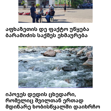
აფხაზეთის დე ფაქტო უწყება
ბარამიძის საქმეს ეხმაურება
იპოვეს დედის ცხედარი,
რომელიც შვილთან ერთად
მდინარე ხობისწყალში დაიხრჩო