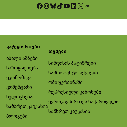
Facebook
Instagram
Bluesky
TikTok
YouTube
LinkedIn
X
Telegram
კატეგორიები
თემები
ახალი ამბები
სინდისის პატიმრები
საზოგადოება
საპროტესტო აქციები
ეკონომიკა
ომი უკრაინაში
კომენტარი
რეპრესიული კანონები
ხელოვნება
ევროკავშირი და საქართველო
სამხრეთ კავკასია
სამხრეთ კავკასია
ბლოგები