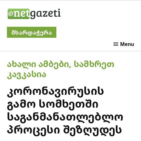
Skip
Netgazeti
to
content
მხარდაჭერა
Menu
POSTED
ᲐᲮᲐᲚᲘ ᲐᲛᲑᲔᲑᲘ
,
ᲡᲐᲛᲮᲠᲔᲗ
IN
ᲙᲐᲕᲙᲐᲡᲘᲐ
კორონავირუსის
გამო სომხეთში
საგანმანათლებლო
პროცესი შეზღუდეს