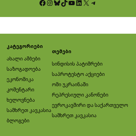
Facebook
Instagram
Bluesky
TikTok
YouTube
LinkedIn
X
Telegram
კატეგორიები
თემები
ახალი ამბები
სინდისის პატიმრები
საზოგადოება
საპროტესტო აქციები
ეკონომიკა
ომი უკრაინაში
კომენტარი
რეპრესიული კანონები
ხელოვნება
ევროკავშირი და საქართველო
სამხრეთ კავკასია
სამხრეთ კავკასია
ბლოგები