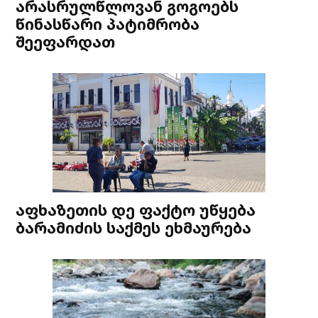
არასრულწლოვან გოგოებს
წინასწარი პატიმრობა
შეეფარდათ
აფხაზეთის დე ფაქტო უწყება
ბარამიძის საქმეს ეხმაურება