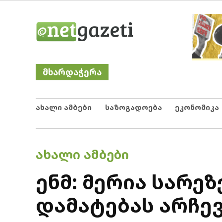
Skip
Netgazeti
ნეტგაზეთი
to
content
მხარდაჭერა
ახალი ამბები
საზოგადოება
ეკონომიკა
POSTED
ᲐᲮᲐᲚᲘ ᲐᲛᲑᲔᲑᲘ
IN
ენმ: მერია სარე
დამატებას არჩე