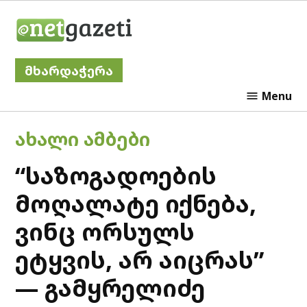
Skip
Netgazeti
to
content
მხარდაჭერა
Menu
POSTED
ᲐᲮᲐᲚᲘ ᲐᲛᲑᲔᲑᲘ
IN
“საზოგადოების
მოღალატე იქნება,
ვინც ორსულს
ეტყვის, არ აიცრას”
— გამყრელიძე