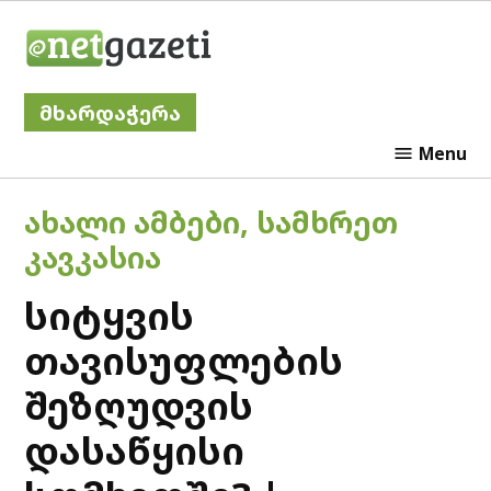
Skip
Netgazeti
to
content
მხარდაჭერა
Menu
POSTED
ᲐᲮᲐᲚᲘ ᲐᲛᲑᲔᲑᲘ
,
ᲡᲐᲛᲮᲠᲔᲗ
IN
ᲙᲐᲕᲙᲐᲡᲘᲐ
სიტყვის
თავისუფლების
შეზღუდვის
დასაწყისი