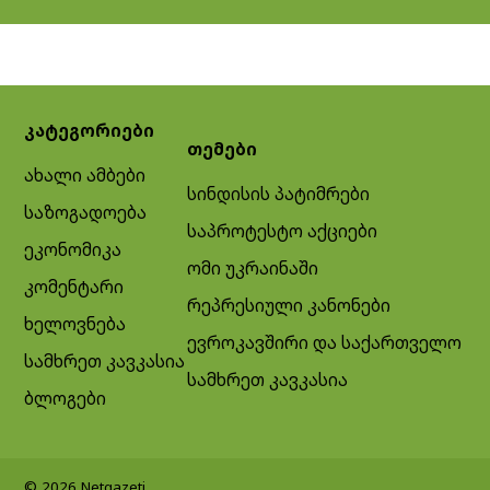
კატეგორიები
თემები
ახალი ამბები
სინდისის პატიმრები
საზოგადოება
საპროტესტო აქციები
ეკონომიკა
ომი უკრაინაში
კომენტარი
რეპრესიული კანონები
ხელოვნება
ევროკავშირი და საქართველო
სამხრეთ კავკასია
სამხრეთ კავკასია
ბლოგები
© 2026 Netgazeti