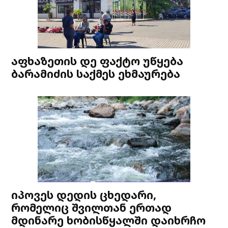
აფხაზეთის დე ფაქტო უწყება
ბარამიძის საქმეს ეხმაურება
იპოვეს დედის ცხედარი,
რომელიც შვილთან ერთად
მდინარე ხობისწყალში დაიხრჩო