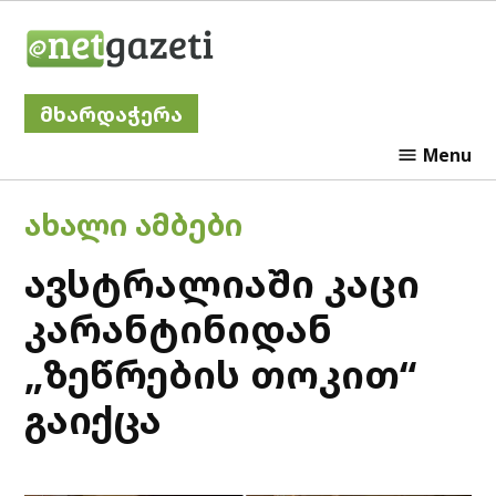
Skip
Netgazeti
to
content
მხარდაჭერა
Menu
POSTED
ᲐᲮᲐᲚᲘ ᲐᲛᲑᲔᲑᲘ
IN
ავსტრალიაში კაცი
კარანტინიდან
„ზეწრების თოკით“
გაიქცა