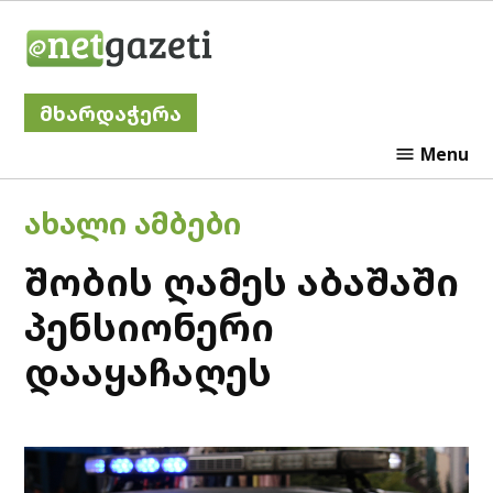
Skip
Netgazeti
to
content
მხარდაჭერა
Menu
POSTED
ᲐᲮᲐᲚᲘ ᲐᲛᲑᲔᲑᲘ
IN
შობის ღამეს აბაშაში
პენსიონერი
დააყაჩაღეს