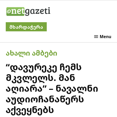
Skip
Netgazeti
to
content
მხარდაჭერა
Menu
POSTED
ᲐᲮᲐᲚᲘ ᲐᲛᲑᲔᲑᲘ
IN
“დავურეკე ჩემს
მკვლელს. მან
აღიარა” – ნავალნი
აუდიოჩანაწერს
აქვეყნებს