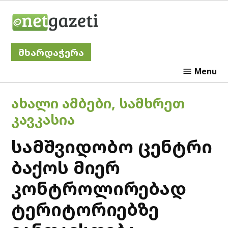
Skip
Netgazeti
to
content
მხარდაჭერა
Menu
POSTED
ᲐᲮᲐᲚᲘ ᲐᲛᲑᲔᲑᲘ
,
ᲡᲐᲛᲮᲠᲔᲗ
IN
ᲙᲐᲕᲙᲐᲡᲘᲐ
სამშვიდობო ცენტრი
ბაქოს მიერ
კონტროლირებად
ტერიტორიებზე