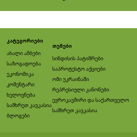
კატეგორიები
თემები
ახალი ამბები
სინდისის პატიმრები
საზოგადოება
საპროტესტო აქციები
ეკონომიკა
ომი უკრაინაში
კომენტარი
რეპრესიული კანონები
ხელოვნება
ევროკავშირი და საქართველო
სამხრეთ კავკასია
სამხრეთ კავკასია
ბლოგები