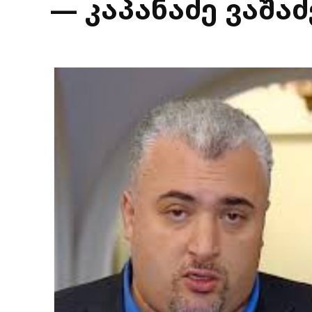
— კაპანაძე ვაშაძ