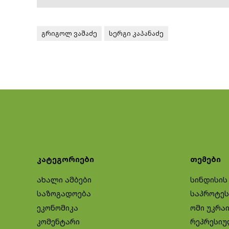
გრიგოლ ვაშაძე
სერგი კაპანაძე
კატეგორიები
თემები
ახალი ამბები
სინდისის
საზოგადოება
საპროტეს
ეკონომიკა
ომი უკრა
კომენტარი
რეპრესიუ