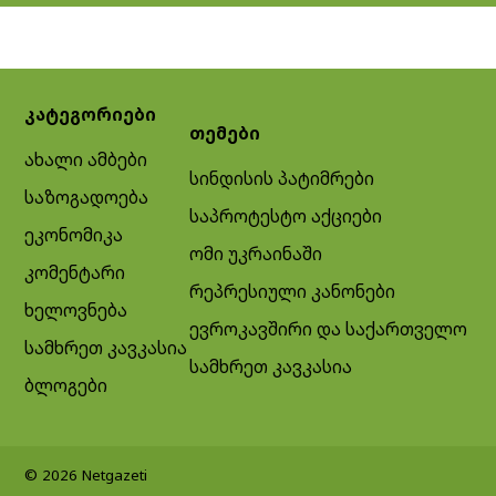
კატეგორიები
თემები
ახალი ამბები
სინდისის პატიმრები
საზოგადოება
საპროტესტო აქციები
ეკონომიკა
ომი უკრაინაში
კომენტარი
რეპრესიული კანონები
ხელოვნება
ევროკავშირი და საქართველო
სამხრეთ კავკასია
სამხრეთ კავკასია
ბლოგები
© 2026 Netgazeti