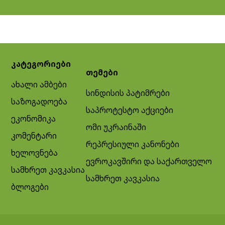
კატეგორიები
თემები
ახალი ამბები
სინდისის პატიმრები
საზოგადოება
საპროტესტო აქციები
ეკონომიკა
ომი უკრაინაში
კომენტარი
რეპრესიული კანონები
ხელოვნება
ევროკავშირი და საქართველო
სამხრეთ კავკასია
სამხრეთ კავკასია
ბლოგები