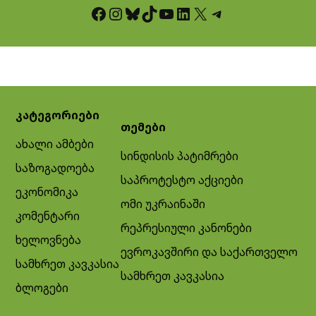
Facebook
Instagram
Bluesky
TikTok
YouTube
LinkedIn
X
Telegram
კატეგორიები
თემები
ახალი ამბები
სინდისის პატიმრები
საზოგადოება
საპროტესტო აქციები
ეკონომიკა
ომი უკრაინაში
კომენტარი
რეპრესიული კანონები
ხელოვნება
ევროკავშირი და საქართველო
სამხრეთ კავკასია
სამხრეთ კავკასია
ბლოგები