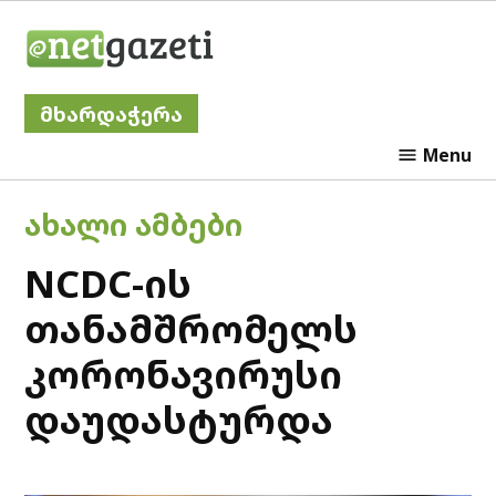
Skip
Netgazeti
to
content
მხარდაჭერა
Menu
POSTED
ᲐᲮᲐᲚᲘ ᲐᲛᲑᲔᲑᲘ
IN
NCDC-ის
თანამშრომელს
კორონავირუსი
დაუდასტურდა